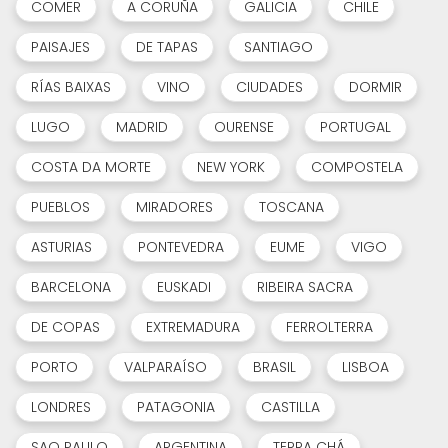
COMER
A CORUÑA
GALICIA
CHILE
PAISAJES
DE TAPAS
SANTIAGO
RÍAS BAIXAS
VINO
CIUDADES
DORMIR
LUGO
MADRID
OURENSE
PORTUGAL
COSTA DA MORTE
NEW YORK
COMPOSTELA
PUEBLOS
MIRADORES
TOSCANA
ASTURIAS
PONTEVEDRA
EUME
VIGO
BARCELONA
EUSKADI
RIBEIRA SACRA
DE COPAS
EXTREMADURA
FERROLTERRA
PORTO
VALPARAÍSO
BRASIL
LISBOA
LONDRES
PATAGONIA
CASTILLA
SAO PAULO
ARGENTINA
TERRA CHÁ