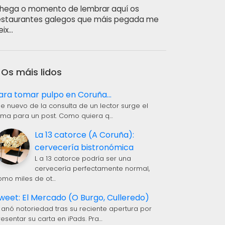
hega o momento de lembrar aquí os
estaurantes galegos que máis pegada me
eix…
Os máis lidos
ara tomar pulpo en Coruña...
 e nuevo de la consulta de un lector surge el
ema para un post. Como quiera q…
La 13 catorce (A Coruña):
cervecería bistronómica
L a 13 catorce podría ser una
cervecería perfectamente normal,
omo miles de ot…
weet: El Mercado (O Burgo, Culleredo)
 anó notoriedad tras su reciente apertura por
resentar su carta en iPads. Pra…