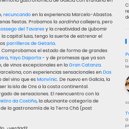
memoria gastronómica de Galicia con Erundina en
C
r
o,
recuncando
en la experiencia Marcelo-Abastos.
d
lenas fiestas. Probamos la
sardinha
callejera, pero
ossego del Tavares
y la creatividad de Ljubomir
e la capital lusa, tengo la suerte de estrenar el
los
parrilleros de Getaria
.
os. Comprobamos el estado de forma de grandes
P
eira
,
Yayo Daporta
- y de promesas que ya son
D
, de vinos excepcionales en la
Gran Catanza
.
t
 a Barcelona, con experiencias sensacionales en
Dos
o del vino que es
Monvínic
. De nuevo en Galicia, la
r la isla de Ons a la costa continental.
rgado de sensaciones. El reencuentro con la
etiro da Costiña
, la alucinante categoría de
c
 de la gastronomía de la Terra Chá (post
T
G
p
do, ¿verdad?