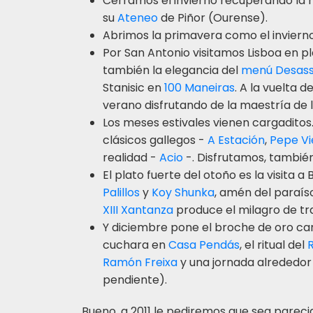
Cerramos el invierno recuperando la 
su
Ateneo
de Piñor (Ourense).
Abrimos la primavera como el inviern
Por San Antonio visitamos Lisboa en p
también la elegancia del
menú Desass
Stanisic en
100 Maneiras
. A la vuelta d
verano disfrutando de la maestría de 
Los meses estivales vienen cargadit
clásicos gallegos -
A Estación
,
Pepe Vi
realidad -
Acio
-. Disfrutamos, también
El plato fuerte del otoño es la visita
Palillos
y
Koy Shunka
, amén del paraís
XIII Xantanza
produce el milagro de trae
Y diciembre pone el broche de oro ca
cuchara en
Casa Pendás
, el ritual del
R
Ramón Freixa
y una jornada alrededor
pendiente).
Bueno, a 2011 le pediremos que sea pareci