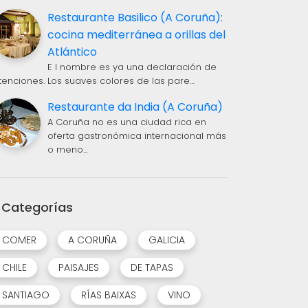
Restaurante Basilico (A Coruña):
cocina mediterránea a orillas del
Atlántico
E l nombre es ya una declaración de
ntenciones. Los suaves colores de las pare…
Restaurante da India (A Coruña)
A Coruña no es una ciudad rica en
oferta gastronómica internacional más
o meno…
Categorías
CASA GAIBOR (GUITIRIZ): COCIÑA DE HOXE NO LUGAR DE SEMPRE
UNHA NOITE MÁIS DE SUTILEZA E BO VIÑO EN OMAKASÉ SUSHI BAR (A CORUÑA)
COMER
A CORUÑA
GALICIA
XUL 26, 2025
ABR 21, 2025
CHILE
PAISAJES
DE TAPAS
SANTIAGO
RÍAS BAIXAS
VINO