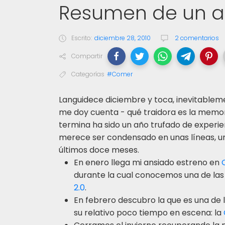
Resumen de un a
Escrito:
diciembre 28, 2010
2 comentarios
Compartir
Categorías
#Comer
L
anguidece diciembre y toca, inevitableme
me doy cuenta - qué traidora es la memor
termina ha sido un año trufado de experie
merece ser condensado en unas líneas, un
últimos doce meses.
En enero llega mi ansiado estreno en
durante la cual conocemos una de las 
2.0
.
En febrero descubro la que es una de 
su relativo poco tiempo en escena: la