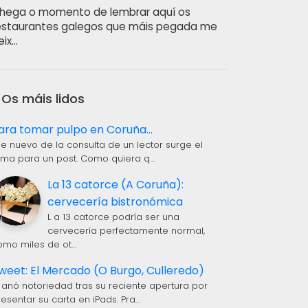
hega o momento de lembrar aquí os
estaurantes galegos que máis pegada me
eix…
Os máis lidos
ara tomar pulpo en Coruña...
 e nuevo de la consulta de un lector surge el
ema para un post. Como quiera q…
La 13 catorce (A Coruña):
cervecería bistronómica
L a 13 catorce podría ser una
cervecería perfectamente normal,
omo miles de ot…
weet: El Mercado (O Burgo, Culleredo)
 anó notoriedad tras su reciente apertura por
resentar su carta en iPads. Pra…