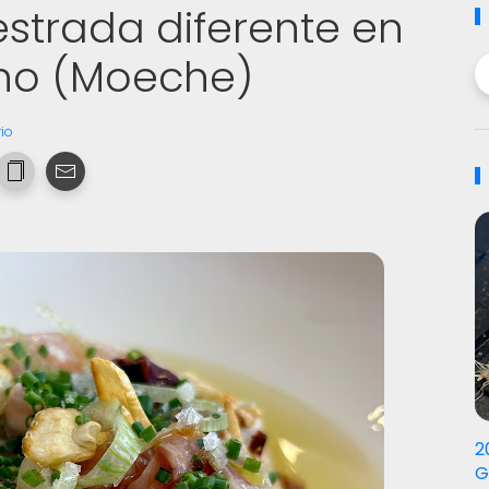
estrada diferente en
ino (Moeche)
io
2
G