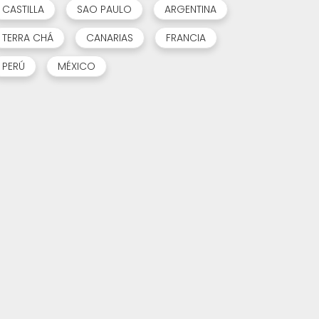
CASTILLA
SAO PAULO
ARGENTINA
TERRA CHÁ
CANARIAS
FRANCIA
PERÚ
MÉXICO
INSPIRACIÓN EN CULLER DE PAU (O GROVE)
PIRIXEL (ARTEIXO): BO FAZER A CARÓN DUNHA DAS PRAIAS MÁIS FERMOSAS DE GALICIA
XUL 24, 2024
XUN 20, 2024