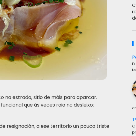
C
r
d
P
D
t
co na estrada, sitio de máis para aparcar.
funcional que ás veces raia no desleixo:
c
T
 resignación, a ese territorio un pouco triste
G
p