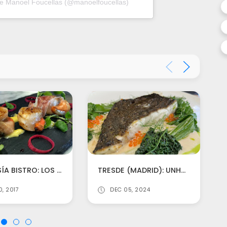
de Manoel Foucellas (@manoelfoucellas)
AMBROSÍA BISTRO: LOS SABORES DE VITACURA SE ADAPTAN A PROVIDENCIA
TRESDE (MADRID): UNHA MOSTRA MÁIS DA SOBRESAÍNTE OFERTA LONXE DE FOCOS, ESTRELAS, REDES.
0, 2017
DEC 05, 2024