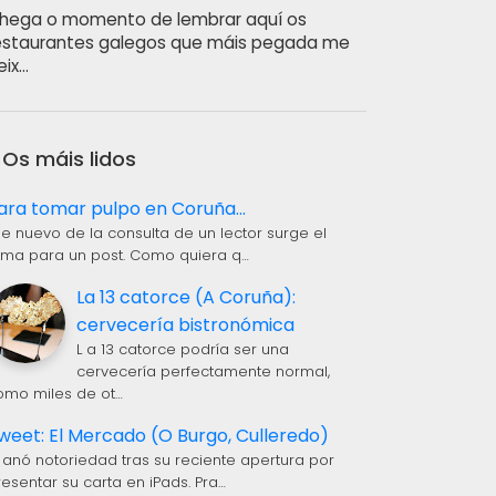
hega o momento de lembrar aquí os
estaurantes galegos que máis pegada me
eix…
Os máis lidos
ara tomar pulpo en Coruña...
 e nuevo de la consulta de un lector surge el
ema para un post. Como quiera q…
La 13 catorce (A Coruña):
cervecería bistronómica
L a 13 catorce podría ser una
cervecería perfectamente normal,
omo miles de ot…
weet: El Mercado (O Burgo, Culleredo)
 anó notoriedad tras su reciente apertura por
resentar su carta en iPads. Pra…