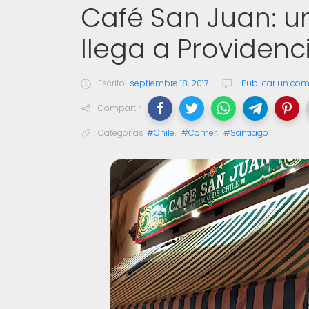
Café San Juan: u
llega a Providenc
Escrito:
septiembre 18, 2017
Publicar un com
Compartir
Categorías
#Chile
,
#Comer
,
#Santiago