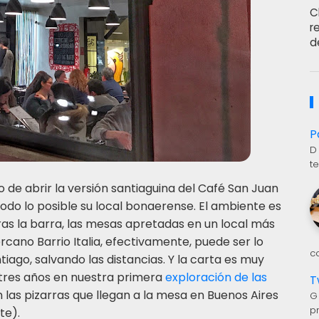
C
r
d
P
D
t
o de abrir la versión santiaguina del Café San Juan
todo lo posible su local bonaerense. El ambiente es
a tras la barra, las mesas apretadas en un local más
ercano Barrio Italia, efectivamente, puede ser lo
c
ago, salvando las distancias. Y la carta es muy
tres años en nuestra primera
exploración de las
T
 las pizarras que llegan a la mesa en Buenos Aires
G
p
te).