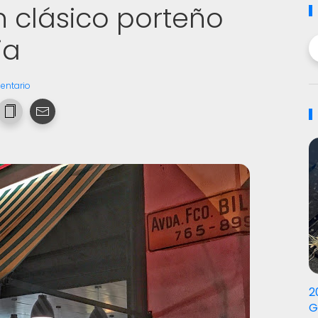
n clásico porteño
ia
entario
2
G