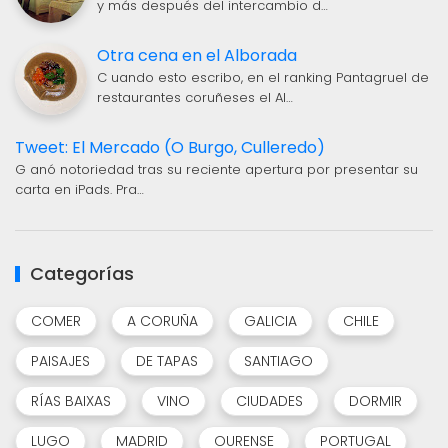
y más después del intercambio d…
Otra cena en el Alborada
C uando esto escribo, en el ranking Pantagruel de
restaurantes coruñeses el Al…
Tweet: El Mercado (O Burgo, Culleredo)
G anó notoriedad tras su reciente apertura por presentar su
carta en iPads. Pra…
Categorías
COMER
A CORUÑA
GALICIA
CHILE
PAISAJES
DE TAPAS
SANTIAGO
RÍAS BAIXAS
VINO
CIUDADES
DORMIR
LUGO
MADRID
OURENSE
PORTUGAL