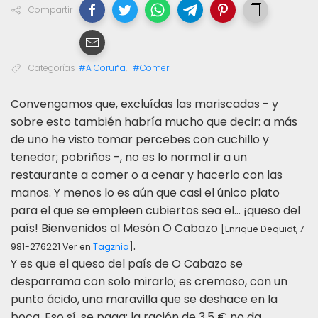
Compartir
Categorías
#A Coruña
,
#Comer
C
onvengamos que, excluídas las mariscadas - y
sobre esto también habría mucho que decir: a más
de uno he visto tomar percebes con cuchillo y
tenedor; pobriños -, no es lo normal ir a un
restaurante a comer o a cenar y hacerlo con las
manos. Y menos lo es aún que casi el único plato
para el que se empleen cubiertos sea el... ¡queso del
país! Bienvenidos al Mesón O Cabazo
[Enrique Dequidt, 7
.
981-276221 Ver en
Tagznia
]
Y es que el queso del país de O Cabazo se
desparrama con solo mirarlo; es cremoso, con un
punto ácido, una maravilla que se deshace en la
boca. Eso sí, se paga: la ración de 3,5 € no da