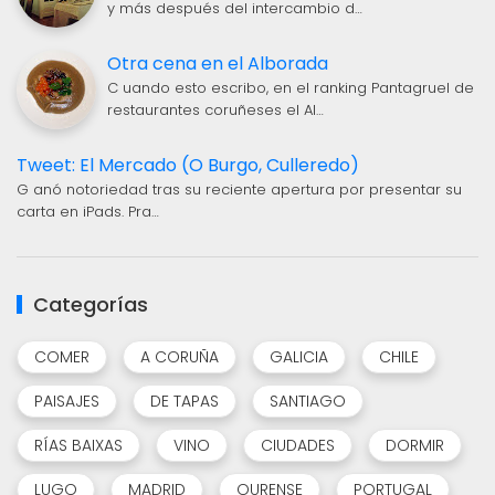
y más después del intercambio d…
Otra cena en el Alborada
C uando esto escribo, en el ranking Pantagruel de
restaurantes coruñeses el Al…
Tweet: El Mercado (O Burgo, Culleredo)
G anó notoriedad tras su reciente apertura por presentar su
carta en iPads. Pra…
Categorías
COMER
A CORUÑA
GALICIA
CHILE
PAISAJES
DE TAPAS
SANTIAGO
RÍAS BAIXAS
VINO
CIUDADES
DORMIR
LUGO
MADRID
OURENSE
PORTUGAL