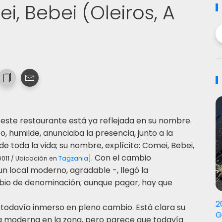
, Bebei (Oleiros, A
 este restaurante está ya reflejada en su nombre.
, humilde, anunciaba la presencia, junto a la
e toda la vida; su nombre, explícito: Comei, Bebei,
. Con el cambio
0011 / Ubicación en
Tagzania
]
n local moderno, agradable -, llegó la
mbio de denominación; aunque pagar, hay que
2
á todavía inmerso en pleno cambio. Está clara su
G
a moderna en la zona, pero parece que todavía