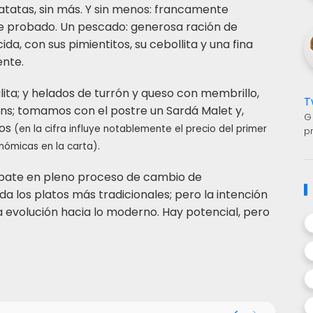
atatas, sin más. Y sin menos: francamente
he probado. Un pescado: generosa ración de
da, con sus pimientitos, su cebollita y una fina
ente.
lita; y helados de turrón y queso con membrillo,
T
áns; tomamos con el postre un Sardá Malet y,
G
dos
(en la cifra influye notablemente el precio del primer
p
.
nómicas en la carta)
 debate en pleno proceso de cambio de
da los platos más tradicionales; pero la intención
 la evolución hacia lo moderno. Hay potencial, pero