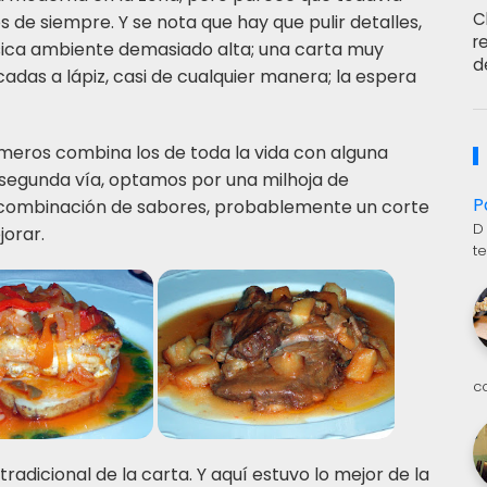
C
 de siempre. Y se nota que hay que pulir detalles,
r
sica ambiente demasiado alta; una carta muy
d
das a lápiz, casi de cualquier manera; la espera
imeros combina los de toda la vida con alguna
egunda vía, optamos por una milhoja de
P
a combinación de sabores, probablemente un corte
D
jorar.
t
c
radicional de la carta. Y aquí estuvo lo mejor de la