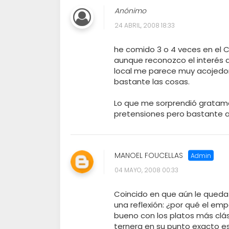
Anónimo
24 ABRIL, 2008 18:33
he comido 3 o 4 veces en el 
aunque reconozco el interés q
local me parece muy acojedor 
bastante las cosas.
Lo que me sorprendió gratamen
pretensiones pero bastante 
MANOEL FOUCELLAS
04 MAYO, 2008 00:33
Coincido en que aún le queda 
una reflexión: ¿por qué el em
bueno con los platos más clási
ternera en su punto exacto es