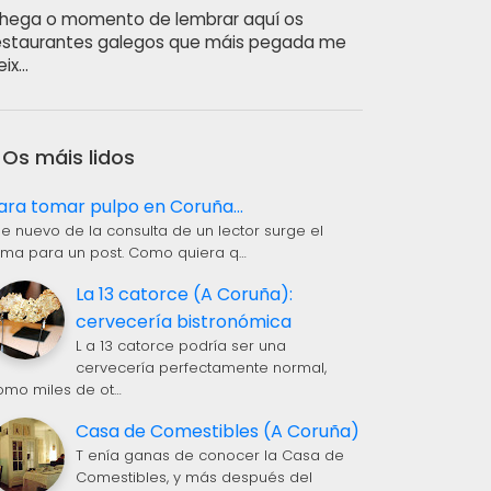
hega o momento de lembrar aquí os
estaurantes galegos que máis pegada me
eix…
Os máis lidos
ara tomar pulpo en Coruña...
 e nuevo de la consulta de un lector surge el
ema para un post. Como quiera q…
La 13 catorce (A Coruña):
cervecería bistronómica
L a 13 catorce podría ser una
cervecería perfectamente normal,
omo miles de ot…
Casa de Comestibles (A Coruña)
T enía ganas de conocer la Casa de
Comestibles, y más después del