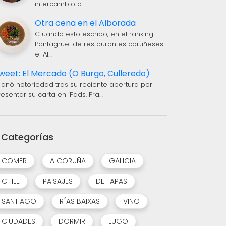
intercambio d…
Otra cena en el Alborada
C uando esto escribo, en el ranking
Pantagruel de restaurantes coruñeses
el Al…
weet: El Mercado (O Burgo, Culleredo)
 anó notoriedad tras su reciente apertura por
resentar su carta en iPads. Pra…
Categorías
COMER
A CORUÑA
GALICIA
CHILE
PAISAJES
DE TAPAS
SANTIAGO
RÍAS BAIXAS
VINO
CIUDADES
DORMIR
LUGO