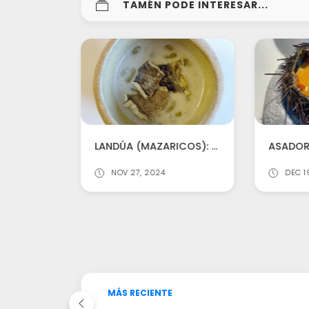
TAMÉN PODE INTERESAR...
CAIS E CHARCO: DOIS DOS GRANDES DE SAO PAULO
LANDÚA (MAZARICOS): VALE MOITO A PENA A VIAXE AO MEDIO DE NINGURES
NOV 27, 2024
DEC 1
MÁS RECIENTE