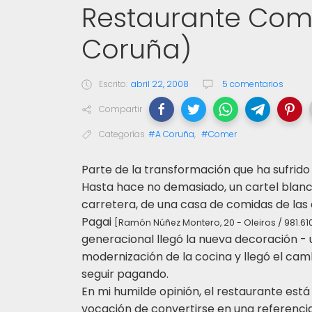
Restaurante Comei
Coruña)
Escrito:
abril 22, 2008
5 comentarios
Compartir
Categorías
#A Coruña
,
#Comer
P
arte de la transformación que ha sufrido
Hasta hace no demasiado, un cartel blanco
carretera, de una casa de comidas de las d
Pagai
[Ramón Núñez Montero, 20 - Oleiros / 981.61
generacional llegó la nueva decoración - u
modernización de la cocina y llegó el ca
seguir pagando.
En mi humilde opinión, el restaurante est
vocación de convertirse en una referenci