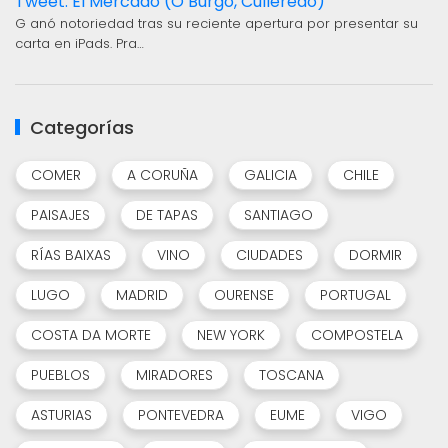
Tweet: El Mercado (O Burgo, Culleredo)
G anó notoriedad tras su reciente apertura por presentar su
carta en iPads. Pra…
Categorías
COMER
A CORUÑA
GALICIA
CHILE
PAISAJES
DE TAPAS
SANTIAGO
RÍAS BAIXAS
VINO
CIUDADES
DORMIR
LUGO
MADRID
OURENSE
PORTUGAL
COSTA DA MORTE
NEW YORK
COMPOSTELA
PUEBLOS
MIRADORES
TOSCANA
ASTURIAS
PONTEVEDRA
EUME
VIGO